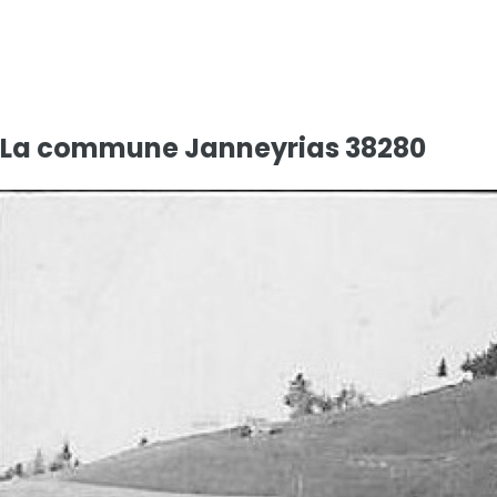
Date du diagnostic :
07/04/2025
La commune
Janneyrias 38280
Diagnostics de performance énergétique (DPE)
D
Indice d'émission de gaz à effet de serre (GES)
D
Consommation entre
181
et
250
kWh/m².an
Entre
31
et
50
kg CO₂/m².an
Voir détails DPE >