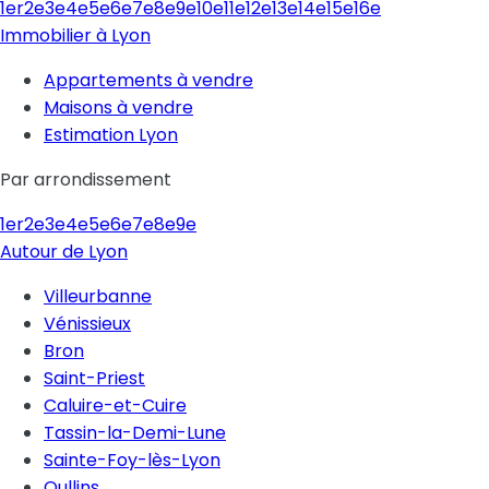
1er
2e
3e
4e
5e
6e
7e
8e
9e
10e
11e
12e
13e
14e
15e
16e
Immobilier à Lyon
Appartements à vendre
Maisons à vendre
Estimation Lyon
Par arrondissement
1er
2e
3e
4e
5e
6e
7e
8e
9e
Autour de Lyon
Villeurbanne
Vénissieux
Bron
Saint-Priest
Caluire-et-Cuire
Tassin-la-Demi-Lune
Sainte-Foy-lès-Lyon
Oullins