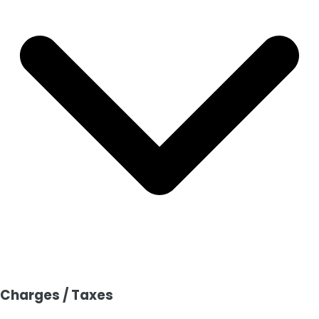
Type
Descriptif
Surface
Jardin
Terrain plat
300.00 m²
•
Période de construction :
Entre 1949 et 1997
Charges / Taxes
•
État du bien :
Bon état
•
État de la façade :
Bon état