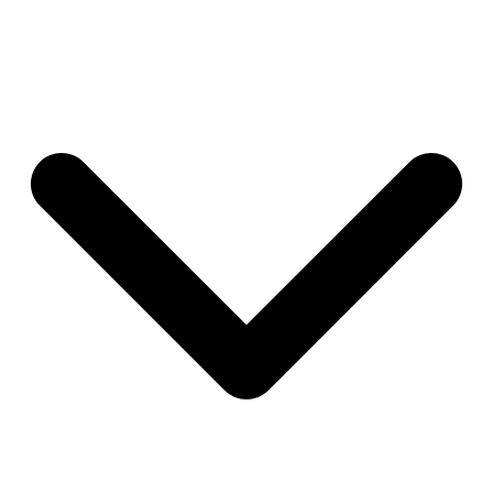
•
État de la toiture :
Bon état