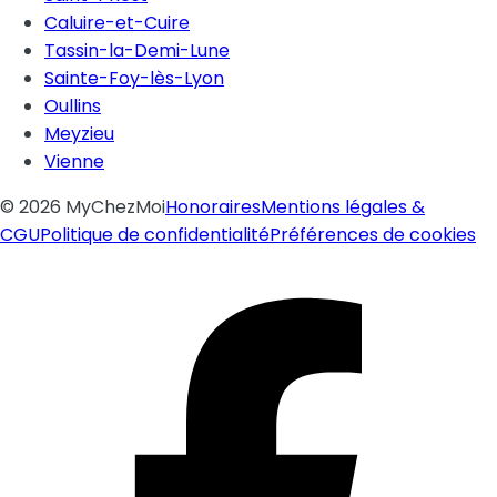
Caluire-et-Cuire
Tassin-la-Demi-Lune
Sainte-Foy-lès-Lyon
Oullins
Meyzieu
Vienne
©
2026
MyChezMoi
Honoraires
Mentions légales &
CGU
Politique de confidentialité
Préférences de cookies