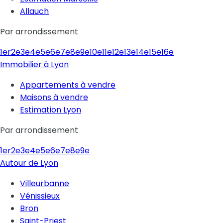
Allauch
Par arrondissement
1er
2e
3e
4e
5e
6e
7e
8e
9e
10e
11e
12e
13e
14e
15e
16e
Immobilier à Lyon
Appartements à vendre
Maisons à vendre
Estimation Lyon
Par arrondissement
1er
2e
3e
4e
5e
6e
7e
8e
9e
Autour de Lyon
Villeurbanne
Vénissieux
Bron
Saint-Priest