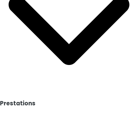
Pièce
Descriptif
Niveau
Surface
Exposition
So
Prestations
Salon
-
-
16.00 m²
-
Stratif
Salle à
-
-
12.00 m²
-
Stratif
manger