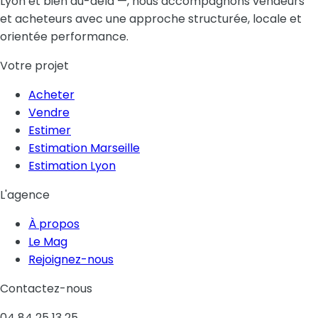
Lyon et bien au-delà —, nous accompagnons vendeurs
et acheteurs avec une approche structurée, locale et
orientée performance.
Votre projet
Acheter
Vendre
Estimer
Estimation Marseille
Estimation Lyon
L'agence
À propos
Le Mag
Rejoignez-nous
Contactez-nous
04 84 25 13 25