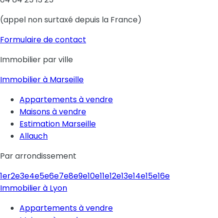
(appel non surtaxé depuis la France)
Formulaire de contact
Immobilier par ville
Immobilier à Marseille
Appartements à vendre
Maisons à vendre
Estimation Marseille
Allauch
Par arrondissement
1er
2e
3e
4e
5e
6e
7e
8e
9e
10e
11e
12e
13e
14e
15e
16e
Immobilier à Lyon
Appartements à vendre