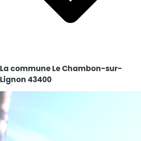
Date du diagnostic :
02/07/2025
La commune
Le Chambon-sur-
Diagnostics de performance énergétique (DPE)
Lignon 43400
G
Indice d'émission de gaz à effet de serre (GES)
C
Consommation entre
421
et
999
kWh/m².an
Entre
12
et
30
kg CO₂/m².an