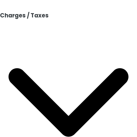
•
Période de construction :
Entre 1949 et 1997
Charges / Taxes
•
État du bien :
À rénover
•
État de la façade :
A rénover
•
Matériau :
Pierre