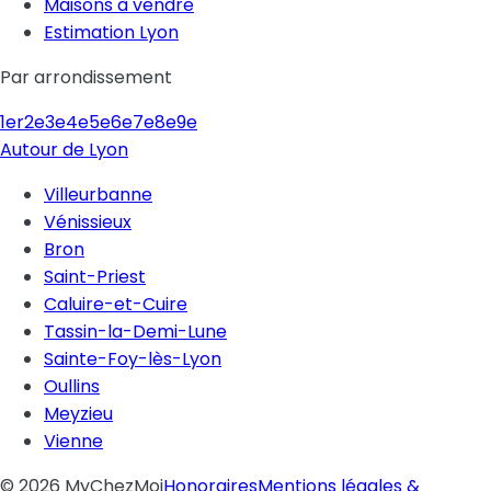
Maisons à vendre
Estimation Lyon
Par arrondissement
1er
2e
3e
4e
5e
6e
7e
8e
9e
Autour de Lyon
Villeurbanne
Vénissieux
Bron
Saint-Priest
Caluire-et-Cuire
Tassin-la-Demi-Lune
Sainte-Foy-lès-Lyon
Oullins
Meyzieu
Vienne
©
2026
MyChezMoi
Honoraires
Mentions légales &